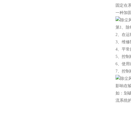
固定在
一种加
第1、
2、在
3、维修
4、平
5、控
6、使
7、控
影响在
如：划破
流系统的