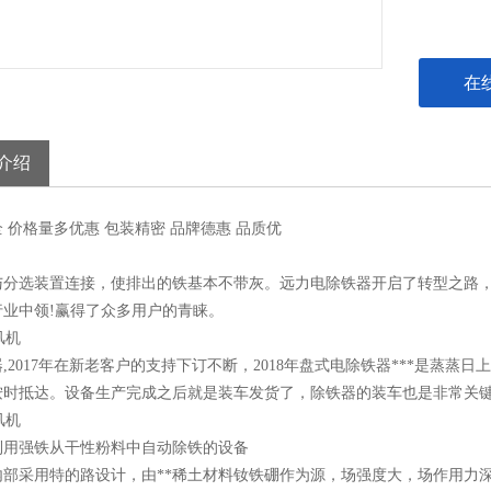
在
介绍
全
价格
量多优惠
包装
精密
品牌
德惠
品质
优
与分选装置连接，使排出的铁基本不带灰。远力电除铁器开启了转型之路，
行业中领!赢得了众多用户的青睐。
,2017年在新老客户的支持下订不断，2018年盘式电除铁器***是蒸
按时抵达。设备生产完成之后就是装车发货了，除铁器的装车也是非常关
利用强铁从干性粉料中自动除铁的设备
内部采用特的路设计，由**稀土材料钕铁硼作为源，场强度大，场作用力