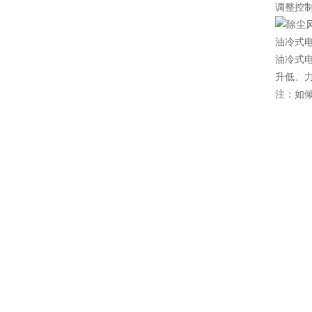
调整控
油冷式
油冷式
升低、
注：如