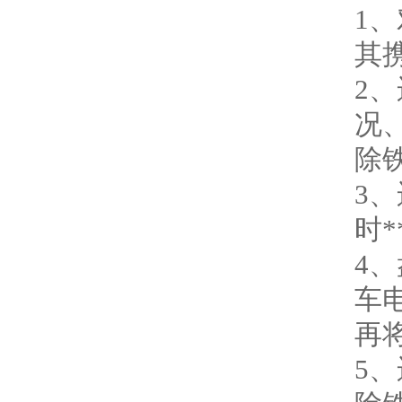
1
其
2
况
除
3
时
4
车
再
5