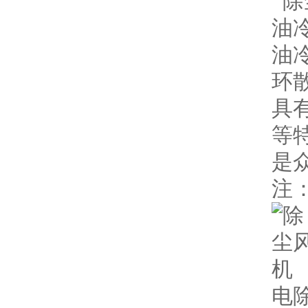
油
油
环
具
等
是
注
电