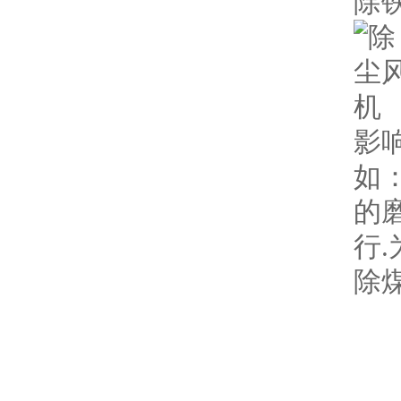
除
影
如
的
行
除