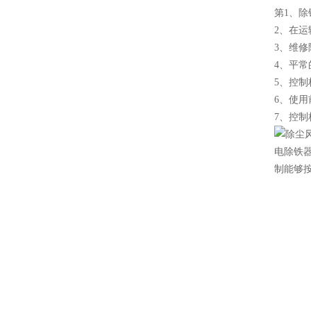
第1、
2、在
3、维修
4、平
5、控
6、使
7、控
电除铁器
制能够