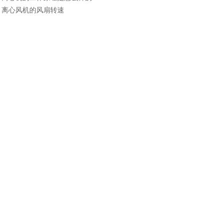
：
离心风机的风扇转速