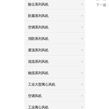
除尘系列风机
下一篇
防腐系列风机
空调系列风机
消防系列风机
屋顶系列风机
混流系列风机
轴流系列风机
工业大型离心风机
空调风机
工业离心风机