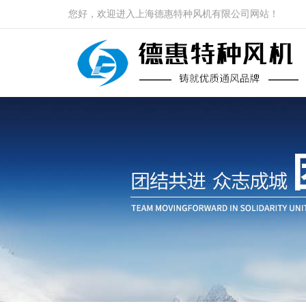
您好，欢迎进入上海德惠特种风机有限公司网站！