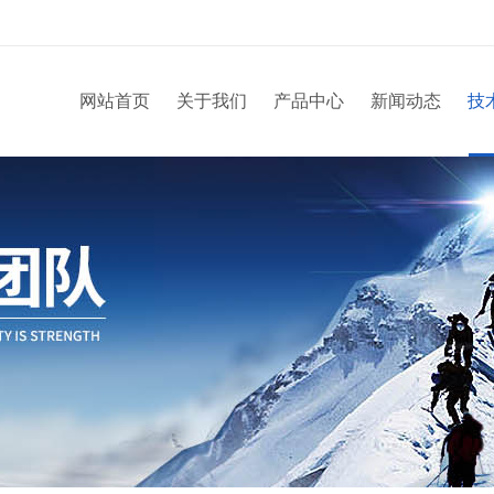
网站首页
关于我们
产品中心
新闻动态
技