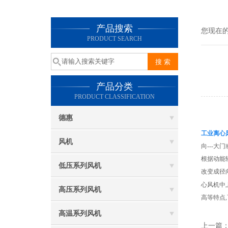
产品搜索
您现在
PRODUCT SEARCH
产品分类
PRODUCT CLASSIFICATION
德惠
工业离心
风机
向---
根据动能
低压系列风机
改变成径
心风机中
高压系列风机
高等特点
高温系列风机
上一篇