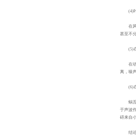
(4)叶
在风机
甚至不
(5)
在动叶
离，噪
(6)
蜗舌处
于声波
碍来自
结