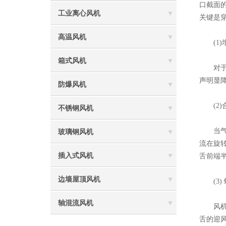
口截面
工业离心风机
关键是
高温风机
(1)
箱式风机
对于风
声明显
防爆风机
(2)
不锈钢风机
当气流
玻璃钢风机
流在旋
插入式风机
舌前端
边墙屋顶风机
(3) 
轴混流风机
风机叶
舌的迎