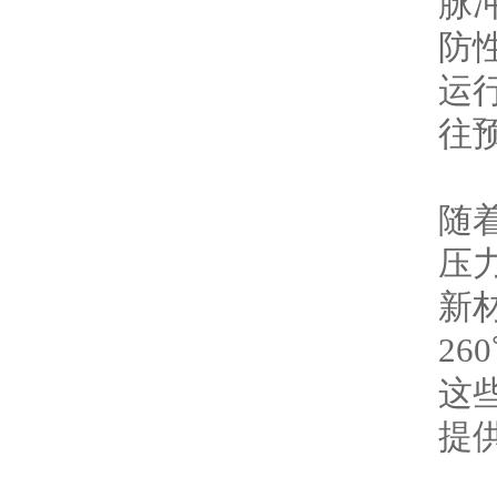
脉
防
运
往
随
压
新
26
这
提