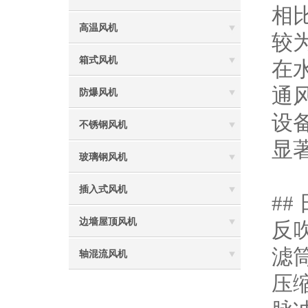
相
高温风机
较
箱式风机
在
通
防爆风机
设
不锈钢风机
显
玻璃钢风机
插入式风机
##
边墙屋顶风机
反
滤
轴混流风机
压