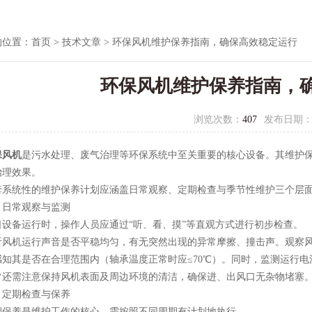
的位置：
首页
>
技术文章
> 环保风机维护保养指南，确保高效稳定运行
环保风机维护保养指南，
浏览次数：
407
发布日期
保风机
是污水处理、废气治理等环保系统中至关重要的核心设备。其维护
治理效果。
统性的维护保养计划应涵盖日常观察、定期检查与季节性维护三个层面
常观察与监测
备运行时，操作人员应通过“听、看、摸”等直观方式进行初步检查。
机运行声音是否平稳均匀，有无突然出现的异常摩擦、撞击声。观察风
感知其是否在合理范围内（轴承温度正常时应≤70℃）。同时，监测运行
需注意保持风机表面及周边环境的清洁，确保进、出风口无杂物堵塞
期检查与保养
养是维护工作的核心，需按照不同周期有计划地执行。