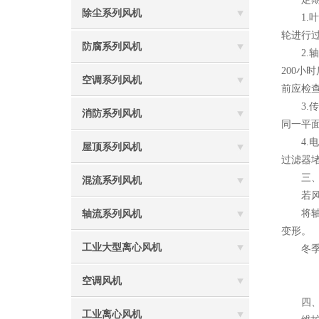
除尘系列风机
1.叶
轮进行
防腐系列风机
2.轴
200小
空调系列风机
前应检
3.传
消防系列风机
同一平
4.电
屋顶系列风机
过滤器
三、季
混流系列风机
若风机
将轴承
轴流系列风机
变形。
工业大型离心风机
冬季若
空调风机
四、常
工业离心风机