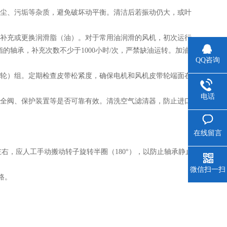
尘、污垢等杂质，避免破坏动平衡。清洁后若振动仍大，或叶
。
补充或更换润滑脂（油）。对于常用油润滑的风机，初次运行
脂的轴承，补充次数不少于1000小时/次，严禁缺油运转。加油
QQ咨询
轮）组。定期检查皮带松紧度，确保电机和风机皮带轮端面在
电话
全阀、保护装置等是否可靠有效。清洗空气滤清器，防止进口
在线留言
，应人工手动搬动转子旋转半圈（180°），以防止轴承静止
微信扫一扫
路。