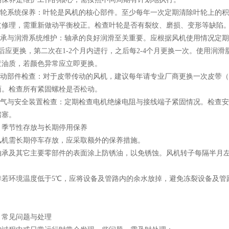
轮系统保养：叶轮是风机的核心部件。至少每年一次定期清除叶轮上的积
过修理，需重新做动平衡校正。检查叶轮是否有裂纹、磨损、变形等缺陷
承与润滑系统维护：轴承的良好润滑至关重要。应根据风机使用情况定期
时后应更换，第二次在1-2个月内进行，之后每2-4个月更换一次。使用润滑
查油质，若颜色异常应立即更换。
动部件检查：对于皮带传动的风机，建议每年请专业厂商更换一次皮带（
面。检查所有紧固螺栓是否松动。
气与安全装置检查：定期检查电机绝缘电阻与接线端子紧固情况。检查安
堵塞。
节性存放与长期停用保养
需长期停车存放，应采取额外的保养措施。
及其它主要零部件的表面涂上防锈油，以免锈蚀。风机转子每隔半月左右
环境温度低于5℃，应将设备及管路内的余水放掉，避免冻裂设备及管
见问题与处理