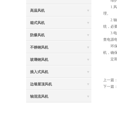
维护过
1.风
高温风机
理。
2.轴
箱式风机
统，必
3.电
防爆风机
查电源
环保风
不锈钢风机
机，确
定期维
玻璃钢风机
插入式风机
上一篇
边墙屋顶风机
下一篇
轴混流风机