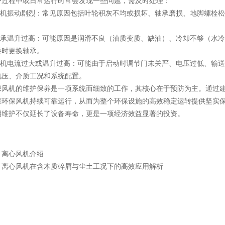
程中或日常运行时常会发现一些问题，需及时处理：
机振动剧烈：常见原因包括叶轮积灰不均或损坏、轴承磨损、地脚螺栓松
承温升过高：可能原因是润滑不良（油质变质、缺油）、冷却不够（水冷
要时更换轴承。
机电流过大或温升过高：可能由于启动时调节门未关严、电压过低、输送
电压、介质工况和系统配置。
机的维护保养是一项系统而细致的工作，其核心在于预防为主。通过建
保环保风机持续可靠运行，从而为整个环保设施的高效稳定运转提供坚实
护不仅延长了设备寿命，更是一项经济效益显著的投资。
：
​离心风机介绍
：
离心风机在含木质碎屑与尘土工况下的高效应用解析