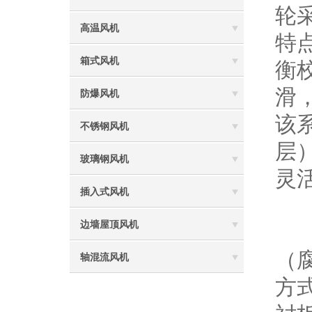
轮
高温风机
特
箱式风机
衡
滑
防爆风机
该
不锈钢风机
层
玻璃钢风机
灵
插入式风机
三
边墙屋顶风机
选
（
轴混流风机
方