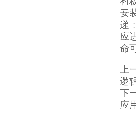
衬
安
递
应
命
上
逻
下
应