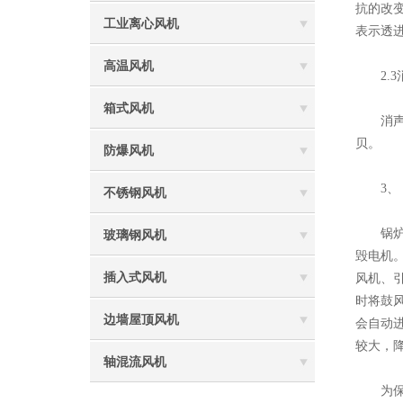
抗的改
工业离心风机
表示透
高温风机
2.3
箱式风机
消声是
贝。
防爆风机
3、 
不锈钢风机
锅炉房
玻璃钢风机
毁电机
插入式风机
风机、
时将鼓
边墙屋顶风机
会自动
较大，
轴混流风机
为保证