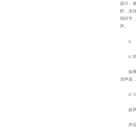
设计，做
积，去
弱环节
声。
4、 
4.1
如果风机
消声器
tl=32+
故风机噪
声压级和