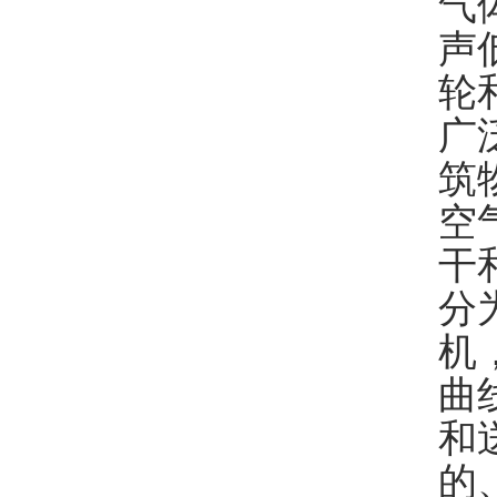
气
声
轮
广
筑
空
干
分
机
曲
和
的