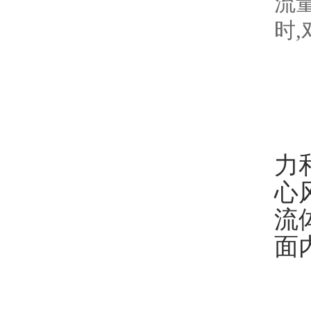
流
时
离
力
心
流
面
离