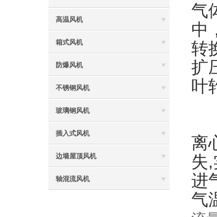
气
高温风机
中
箱式风机
转
扩
防爆风机
叶
不锈钢风机
玻璃钢风机
离
插入式风机
离
失
边墙屋顶风机
进
轴混流风机
气