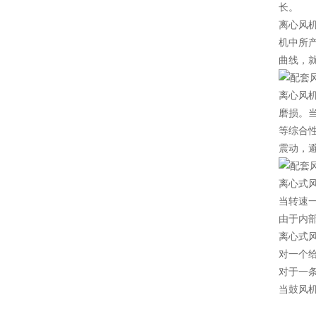
长。
离心风
机中所
曲线，
离心风
磨损。
等综合
震动，
离心式
当转速
由于内
离心式
对一个
对于一
当鼓风