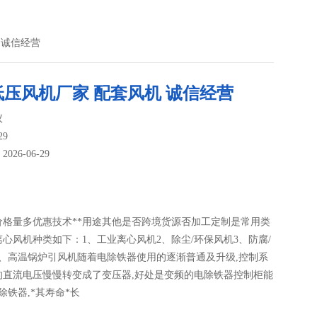
 诚信经营
低压风机厂家 配套风机 诚信经营
议
29
26-06-29
：
价格量多优惠技术**用途其他是否跨境货源否加工定制是常用类
心风机种类如下：1、工业离心风机2、除尘/环保风机3、防腐/
4、高温锅炉引风机随着电除铁器使用的逐渐普通及升级,控制系
的直流电压慢慢转变成了变压器,好处是变频的电除铁器控制柜能
除铁器,*其寿命*长