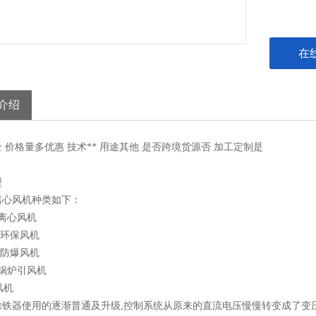
在
介绍
全
价格
量多优惠
技术
**
用途
其他
是否跨境货源
否
加工定制
是
型
离心风机种类如下：
离心风机
/环保风机
/防爆风机
锅炉引风机
铁器使用的逐渐普通及升级,控制系统从原来的直流电压慢慢转变成了变压