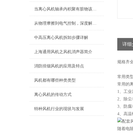
当离心风机轴承内积聚有脏物该怎么清洗
从物理摩擦到电气控制，深度解析永磁风机的快速停机逻辑
中高压离心风机拆卸步骤详解
详细
上海​通用风机之风机消声器简介
规格
齐
消防排烟风机的应用及特点
常用类
风机都有哪些种类类型
常用的
1、工业
离心风机的传动方式
2、除尘
3、防腐
特种风机行业的现状与发展
4、高温
随着电除