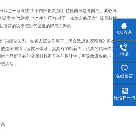
线应是一条直线.由于内部损失,实际特性曲线是弯曲的。离心风
温度(空气密度)时产生的压力.对于一条给定的压力与流量特性
,所需的功率随进气温度的降低而升高.
QQ咨询
硬"的配合关系，在各力综合作用下，仍会造成包胶滚筒的再次
多的是美国福世蓝技术体系，其具有的粘着力，优异的抗压强度
电话
同时产品所具有的金属材料不具备的退让性，可吸收设备的冲击
统方法 。
在线留言
微信扫一扫
升高。