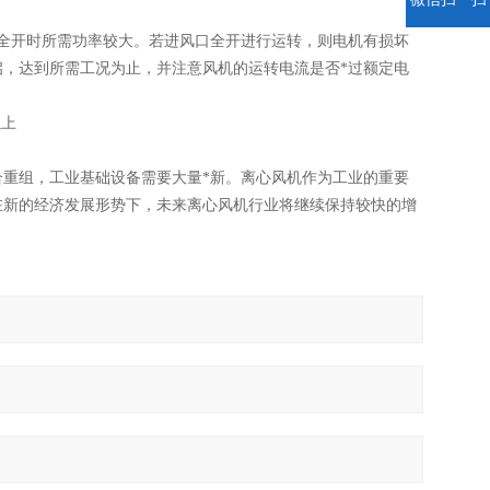
全开时所需功率较大。若进风口全开进行运转，则电机有损坏
，达到所需工况为止，并注意风机的运转电流是否*过额定电
以上
重组，工业基础设备需要大量*新。离心风机作为工业的重要
在新的经济发展形势下，未来离心风机行业将继续保持较快的增