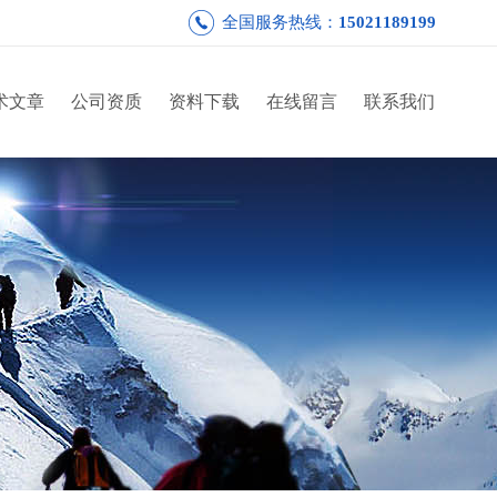
全国服务热线：
15021189199
术文章
公司资质
资料下载
在线留言
联系我们