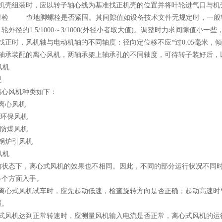
机机壳组装时，应以转子轴心线为基准找正机壳的位置并将叶轮进气口与机
时检 查地脚螺栓是否紧固。其间隙值如设备技术文件无规定时，一般轴向
轮外径的1.5/1000～3/1000(外径小者取大值)。调整时力求间隙值小一
找正时，风机轴与电动机轴的不同轴度：径向定位移不应*过0.05毫米，倾斜不应
动轴承装配的离心风机，两轴承架上轴承孔的不同轴度，可待转子装好后，
型
离心风机种类如下：
离心风机
/环保风机
/防爆风机
锅炉引风机
的状态下，离心式风机的效果也不相同。因此，不同的部分运行状况不同
多个方面入手。
速离心式风机试车时，应先起动低速，检查旋转方向是否正确；起动高速时
损。
心式风机达到正常转速时，应测量风机输入电流是否正常，离心式风机的运