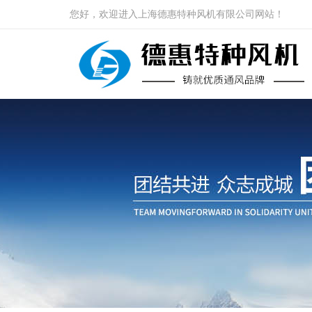
您好，欢迎进入上海德惠特种风机有限公司网站！