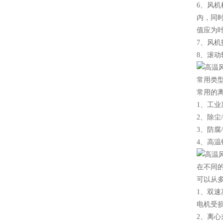
6、风
内，同
值应为叶
7、风机
8、滚
常用类
常用的
1、工业
2、除尘
3、防腐
4、高温
在不同
可以从
1、双
电机受
2、离