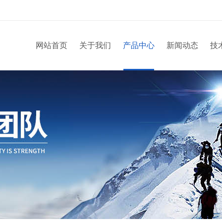
网站首页
关于我们
产品中心
新闻动态
技