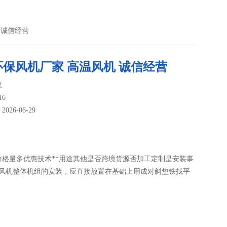
 诚信经营
环保风机厂家 高温风机 诚信经营
议
16
26-06-29
：
价格量多优惠技术**用途其他是否跨境货源否加工定制是安装事
心风机整体机组的安装，应直接放置在基础上用成对斜垫铁找平