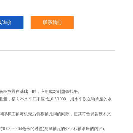
线询价
联系我们
底座放置在基础上时，应用成对斜垫铁找平。
测量，横向不水平底不应*过0.3/1000，用水平仪在轴承座的水
间隙和主轴与机壳后侧板轴孔间的间隙，使其符合设备技术文
03～0.04毫米的过盈(测量轴瓦的外径和轴承座的内径)。