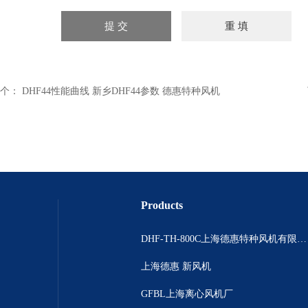
个：
DHF44性能曲线 新乡DHF44参数 德惠特种风机
Products
DHF-TH-800C上海德惠特种风机有限公司
上海德惠 新风机
GFBL上海离心风机厂