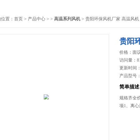
的位置：
首页
>
产品中心
> >
高温系列风机
> 贵阳环保风机厂家 高温风机
贵阳
价格：面
访问量：8
更新时间：20
产品型号
简单描述
规格齐全
项1、离