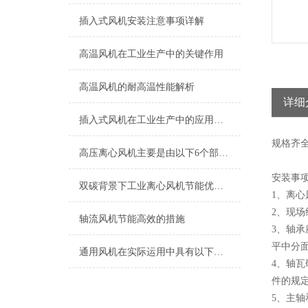
插入式风机安装注意事项详解
高温风机在工业生产中的关键作用
高温风机的耐高温性能解析
详细
插入式风机在工业生产中的应用与价值
规格
齐
高压离心风机主要是由以下6个部件组成的
安装事
双碳背景下工业离心风机节能优化关键技术与应用
1、离
2、现
轴流风机节能高效的措施
3、轴承
平中分
通用风机在实际运用中具有以下五个特点
4、轴
件的规
5、主轴