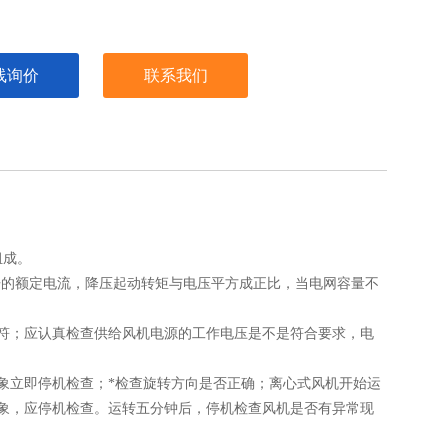
线询价
联系我们
组成。
倍的额定电流，降压起动转矩与电压平方成正比，当电网容量不
符；应认真检查供给风机电源的工作电压是不是符合要求，电
象立即停机检查；*检查旋转方向是否正确；离心式风机开始运
象，应停机检查。运转五分钟后，停机检查风机是否有异常现