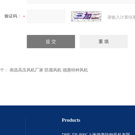
验证码：
请输入计算结
个：
南昌高压风机厂家 防腐风机 德惠特种风机
Products
DHF-TH-800C上海德惠特种风机有限公司