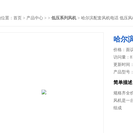
的位置：
首页
>
产品中心
> >
低压系列风机
> 哈尔滨配套风机电话 低压风
哈尔
价格：面
访问量：8
更新时间：20
产品型号
简单描述
规格齐全
风机是一
组成