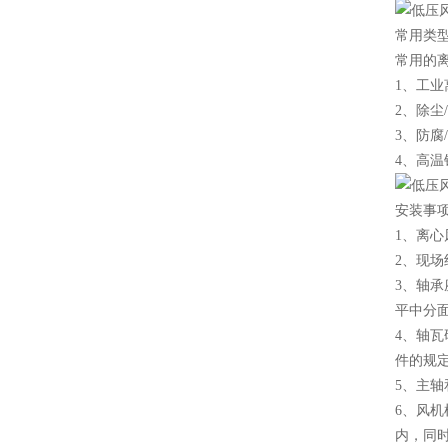
常用类
常用的
1、工业
2、除尘
3、防腐
4、高温
安装事
1、离
2、现
3、轴承
平中分
4、轴
件的规
5、主轴
6、风
内，同