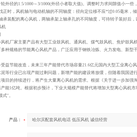
轮外径的1.5/1000～3/1000(外径小者取大值)。调整时力求间隙值小一
找正时，风机轴与电动机轴的不同轴度：径向定位移不应*过0.05毫米，倾斜不应
动轴承装配的离心风机，两轴承架上轴承孔的不同轴度，可待转子装好后，
间
心风机厂家主要产品有大型工业鼓风机、通风机、煤气鼓风机、焦炉鼓风
百多种规格的节能离心风机产品，广泛应用于钢铁冶炼、火力发电、新型
务受益节能改造，未来三年产能替代市场容量21.6亿元国内大型工业离心
水泥等行业已出现产能过剩问题，新增产能的建设将放缓，但随着我国进
造项目的持续进行，将产生大量离心风机的需求。根据《关于进一步加强淘
产能1亿吨。根据初步预计，下业大规模产能替代将增加大型离心风机市场容
模式"。
产品：