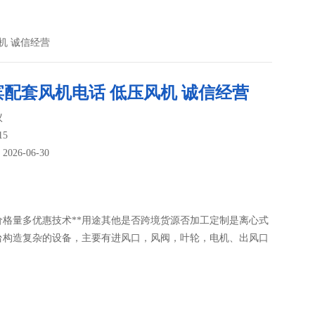
机 诚信经营
滨配套风机电话 低压风机 诚信经营
议
15
26-06-30
：
价格量多优惠技术**用途其他是否跨境货源否加工定制是离心式
台构造复杂的设备，主要有进风口，风阀，叶轮，电机、出风口