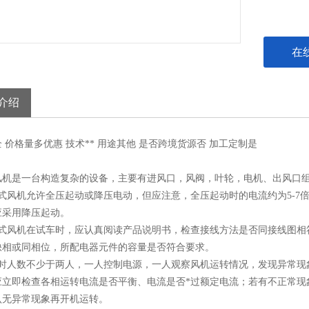
在
介绍
全
价格
量多优惠
技术
**
用途
其他
是否跨境货源
否
加工定制
是
风机是一台构造复杂的设备，主要有进风口，风阀，叶轮，电机、出风口
心式风机允许全压起动或降压电动，但应注意，全压起动时的电流约为5-7
应采用降压起动。
心式风机在试车时，应认真阅读产品说明书，检查接线方法是否同接线图相
缺相或同相位，所配电器元件的容量是否符合要求。
车时人数不少于两人，一人控制电源，一人观察风机运转情况，发现异常现
应立即检查各相运转电流是否平衡、电流是否*过额定电流；若有不正常现
认无异常现象再开机运转。