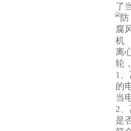
了
离
轮
1
的
当
2
是