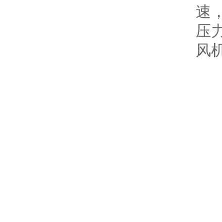
速
压
风