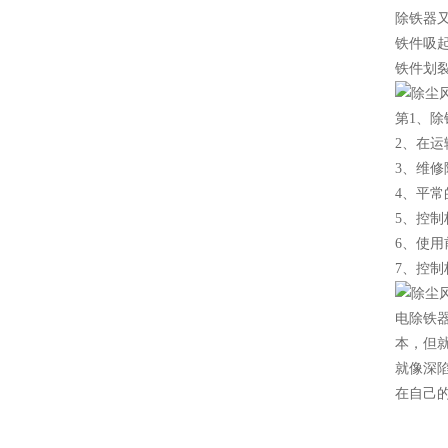
除铁器
铁件吸起
铁件划
第1、
2、在
3、维修
4、平
5、控
6、使
7、控
电除铁
本，但
就像深
在自己