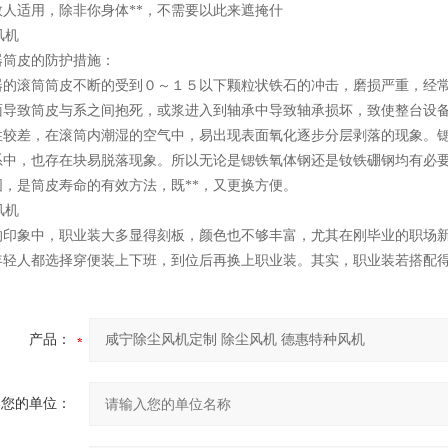
数人适用，除非你身体**，不需要以此来遮掩什
器筒皮的防护措施：
器的滚筒筒皮不断的受到０～１５以下颗粒状铁石的冲击，磨损严重，经
面导致筒皮与系之间抱死，或浆进入到轴承中导致轴承损坏，致使整台设
性较差，在滚筒内潮湿的空气中，易出现表面氧化逐步分层剥落的现象。
系中，也存在块易脱落现象。所以无论是锶铁氧体钢还是钕铁硼钢均有必
固，是筒皮寿命的有效方法，既**，又更换方便。
的印象中，职业装大多显得刻板，颜色也不够丰富，尤其在刚毕业的职场新
年轻人都选择穿便装上下班，到位后再换上职业装。其实，职业装若搭配
产品：
您的单位：