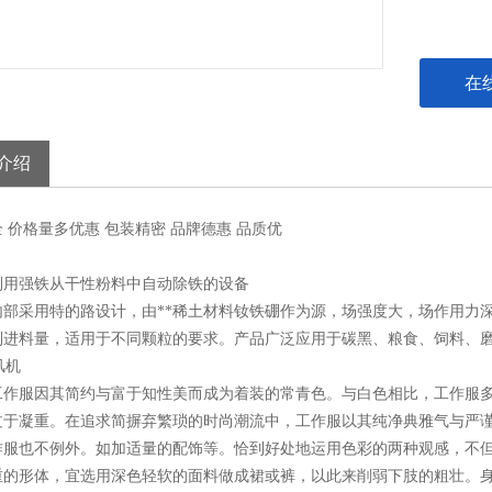
在
介绍
全
价格
量多优惠
包装
精密
品牌
德惠
品质
优
利用强铁从干性粉料中自动除铁的设备
内部采用特的路设计，由**稀土材料钕铁硼作为源，场强度大，场作用力
制进料量，适用于不同颗粒的要求。产品广泛应用于碳黑、粮食、饲料、
工作服因其简约与富于知性美而成为着装的常青色。与白色相比，工作服
过于凝重。在追求简摒弃繁琐的时尚潮流中，工作服以其纯净典雅气与严
作服也不例外。如加适量的配饰等。恰到好处地运用色彩的两种观感，不但
重的形体，宜选用深色轻软的面料做成裙或裤，以此来削弱下肢的粗壮。