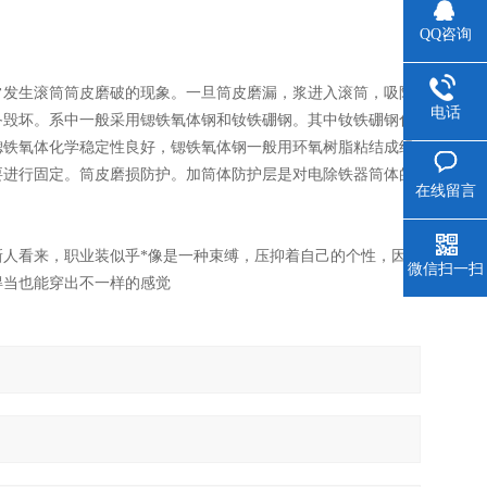
QQ咨询
常发生滚筒筒皮磨破的现象。一旦筒皮磨漏，浆进入滚筒，吸附
电话
备毁坏。系中一般采用锶铁氧体钢和钕铁硼钢。其中钕铁硼钢化
锶铁氧体化学稳定性良好，锶铁氧体钢一般用环氧树脂粘结成组
要进行固定。筒皮磨损防护。加筒体防护层是对电除铁器筒体的
在线留言
人看来，职业装似乎*像是一种束缚，压抑着自己的个性，因
微信扫一扫
得当也能穿出不一样的感觉