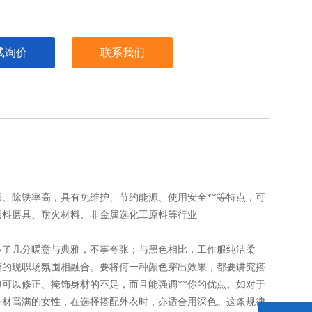
线询价
联系我们
深、除铁率高，具有免维护、节约能源、使用安全**等特点，可
磨料磨具、耐火材料、非金属选化工原料等行业
多了几分暖意与典雅，不事夸张；与黑色相比，工作服纯洁柔
谨的现职场氛围相融合。要将何一种颜色穿出效果，都要讲究搭
可以修正、掩饰身材的不足，而且能强调**你的优点。如对于
身材高满的女性，在选择搭配外衣时，亦适合用深色。这条规律