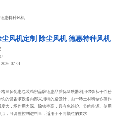
 德惠特种风机
除尘风机定制 除尘风机 德惠特种风机
议
37
26-07-01
：
价格量多优惠包装精密品牌德惠品质优除铁器利用强铁从干性粉
除铁的设备该设备内部采用特的路设计，由**稀土材料钕铁硼作
强度大，场作用力深、除铁率高，具有免维护、节约能源、使用
等特点，可调整控制进料量，适用于不同颗粒的要求