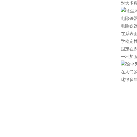
对大多
电除铁
电除铁
在系表
学稳定
固定在
一种加
在人们
此很多