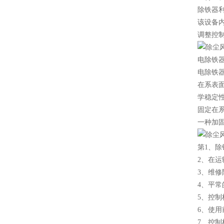
除铁器
该设备
调整控
电除铁
电除铁
在系表
学稳定
固定在
一种加
第1、
2、在
3、维修
4、平
5、控
6、使
7、控