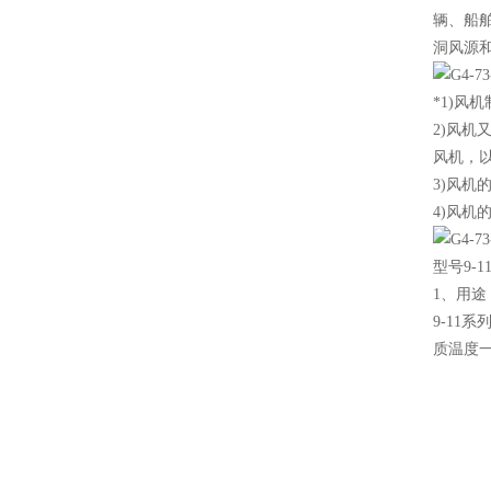
辆、船
洞风源
*1)风机
2)风
风机，以
3)风机
4)风机
型号9-
1、用途
9-11
质温度一