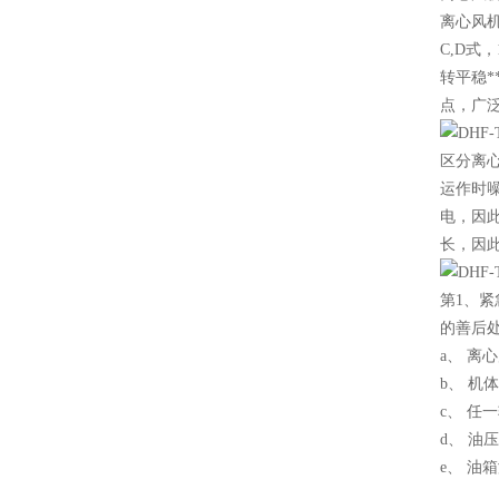
离心风机
C,D式
转平稳
点，广
区分离
运作时
电，因
长，因
第1、
的善后
a、 离
b、 机
c、 
d、 油
e、 油