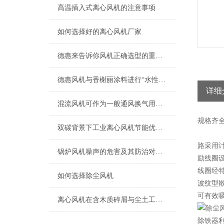
高温插入式离心风机的注意事项
如何选择好的离心风机厂家
德惠来告诉你风机正确选型的重要性
德惠风机与香榭丽涂料进行“水性工业漆专业涂装系统解决方案”技术研讨
详细
混流风机可作为一般通风换气用，使用条件有以下几点
规格
齐
双碳背景下工业离心风机节能优化关键技术与应用
路采用
锅炉风机噪声的危害及其防治对策初探
励线圈
线圈经
如何选择除尘风机
波纹型
可有效吸
离心风机在含木质碎屑与尘土工况下的高效应用解析
除铁器