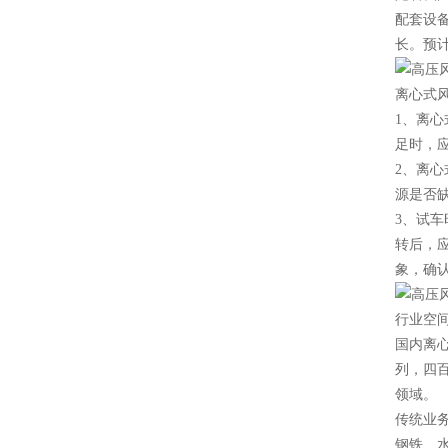
配套设
长。预计
离心式
1、离
足时，
2、离
源是否
3、试
转后，
象，确
行业空
国内离
列，四
领域。
传统业
钢铁、