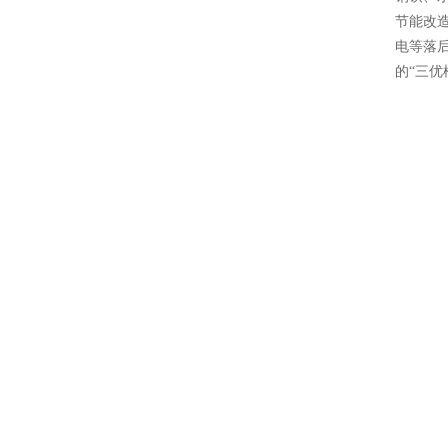
节能改
电等落后
的“三优