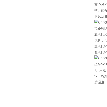
离心风
辆、船
洞风源
*1)风机
2)风
风机，以
3)风机
4)风机
型号9-
1、用途
9-11
质温度一