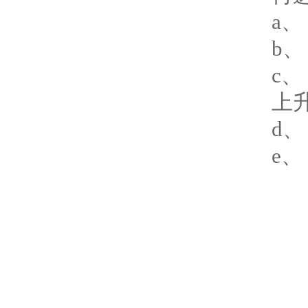
a
b
c
上
d
e