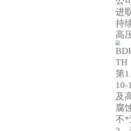
公
进
持
高
第
10
及
腐
不*
2