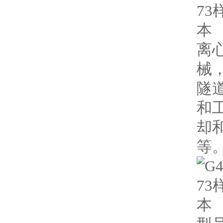
离
械
隧
和
却
等