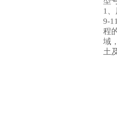
型
1
9-
程
域
土及