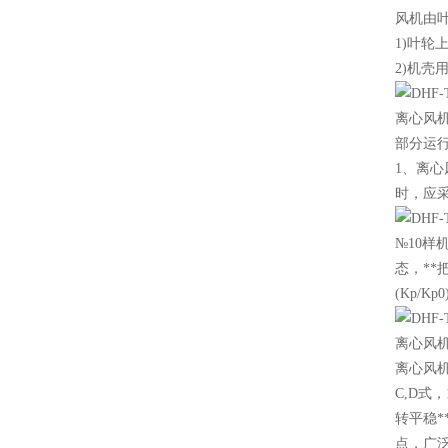
风机由
1)叶轮
2)机壳
离心风
部分运
1、离
时，应
№10
态，**
(Kp/Kp
离心风机
离心风机
C,D式
转平稳
点，广