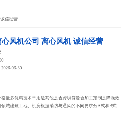
 诚信经营
离心风机公司 离心风机 诚信经营
议
00
26-06-30
：
价格量多优惠技术**用途其他是否跨境货源否加工定制是降噪效
用领域建筑工地、机房根据消防与通风的不同要求分A式和B式