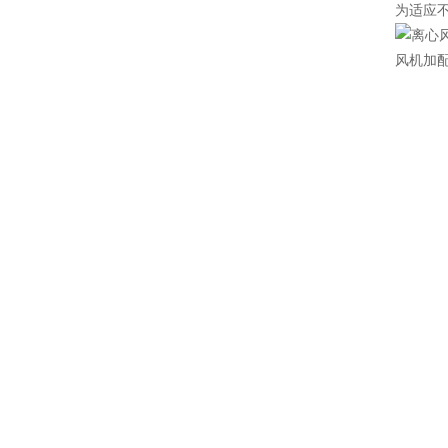
为适应
风机加