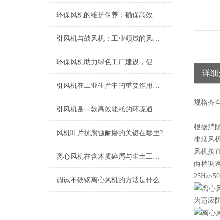
环保风机的维护保养：确保高效运行的关键
引风机与鼓风机：工业领域的风动双子星
环保风机助力绿色工厂建设，促进节能减排
详细
引风机在工业生产中的重要作用及发展趋势
规格
齐
引风机是一款高效能耗的环境通风设备
根据消防
风机叶片抗腐蚀耐磨的关键在哪里?
排烟风机
风机按直
离心风机在含木质碎屑与尘土工况下的高效应用解析
两档调
25Hz~5
调试不锈钢离心风机的方法是什么
为适应防