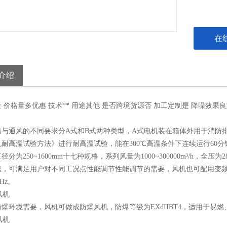
在
介绍
全
价格
量多优惠
技术
**
用途
其他
是否跨境货源
否
加工定制
是
降噪效果
良
与通风的不同要求分A式和B式两种类型，A式电机装在箱体外用于消防排烟，
耐高温试验方法》进行耐高温试验，能在300℃高温条件下连续运行60分
径分为250~1600mm十七种规格，系列风量为1000~300000m³/h，全
速，可满足用户对不同工况点性能调节性能调节的需要，风机也可配用变
0Hz。
爆环境需要，风机可做成防爆风机，防爆等级为EXdIIBT4，适用于易