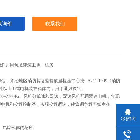
线询价
联系我们
好
适用领域
建筑工地、机房
并经地区消防装备监督质量检验中心按GA211-1999《消防
钟以上;B式电机装在箱体内，用于通风换气。
压为280~2300Pa。风机分单速和双速，双速风机配用双速电机，实现
频电机和变频控制器，实现变频调速，建议调节频率锁定在
QQ咨询
燃、易爆气体的场所。