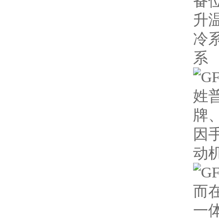
备
升
冷
系
姓
牌
因
动
而
一