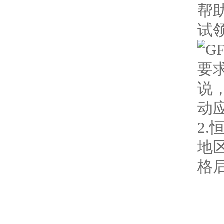
帮
试
要
说
动
2
地
格