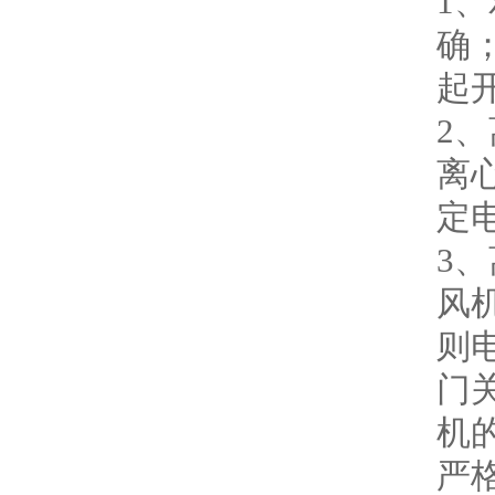
1
确
起
2
离
定
3
风
则
门
机
严