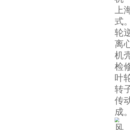
上
式
轮
离
机
检
叶
转
传
成