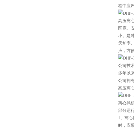
程中应
高压离
区宽、
小。是冲
天炉率
声，方
公司技
多年以
公司拥
高压离
离心风
部分运
1、离
时，应