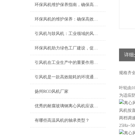
环保风机维护保养指南，确保高效稳定运行
环保风机的维护保养：确保高效运行的关键
引风机与鼓风机：工业领域的风动双子星
环保风机助力绿色工厂建设，促进节能减排
详细
引风机在工业生产中的重要作用及发展趋势
规格
齐
引风机是一款高效能耗的环境通风设备
叶轮由
扬州RCO风机厂家
为适应防
优秀的耐腐玻璃钢离心风机应该具备以下特点
风机按直
两档调
有哪些高温风机的轴承类型？
25Hz~5