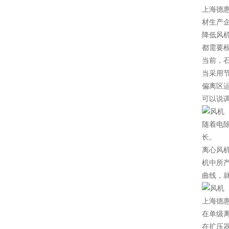
上海德
材生产
降低风
都需要
当前，
当采用
偏离区
可以说
随着电除
长。
离心风
机中所
曲线，
上海德
在单级
在扩压