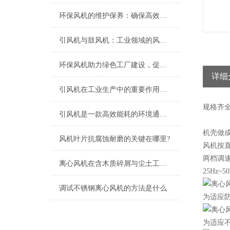
环保风机的维护保养：确保高效运行的关键
引风机与鼓风机：工业领域的风动双子星
环保风机助力绿色工厂建设，促进节能减排
详细
引风机在工业生产中的重要作用及发展趋势
规格
齐
引风机是一款高效能耗的环境通风设备
机壳做
风机叶片抗腐蚀耐磨的关键在哪里?
风机按直
两档调
离心风机在含木质碎屑与尘土工况下的高效应用解析
25Hz~5
调试不锈钢离心风机的方法是什么
为适应防
为适应