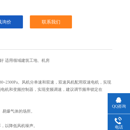
线询价
联系我们
好
适用领域
建筑工地、机房
压为280~2300Pa。风机分单速和双速，双速风机配用双速电机，实现
频电机和变频控制器，实现变频调速，建议调节频率锁定在
QQ咨询
燃、易爆气体的场所。
厚，以降低风机噪声。
电话