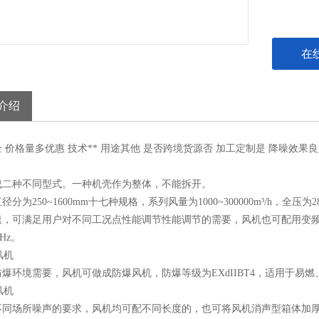
在
介绍
全
价格
量多优惠
技术
**
用途
其他
是否跨境货源
否
加工定制
是
降噪效果
良
成二种不同型式。一种机壳作为整体，不能拆开。
径分为250~1600mm十七种规格，系列风量为1000~300000m³/h，全
速，可满足用户对不同工况点性能调节性能调节的需要，风机也可配用变
0Hz。
爆环境需要，风机可做成防爆风机，防爆等级为EXdIIBT4，适用于易
不同场所噪声的要求，风机均可配不同长度的，也可将风机消声型箱体加