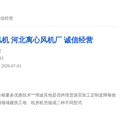
诚信经营
机 河北离心风机厂 诚信经营
议
33
26-07-01
：
价格量多优惠技术**用途其他是否跨境货源否加工定制是降噪效
用领域建筑工地、机房机壳做成二种不同型式