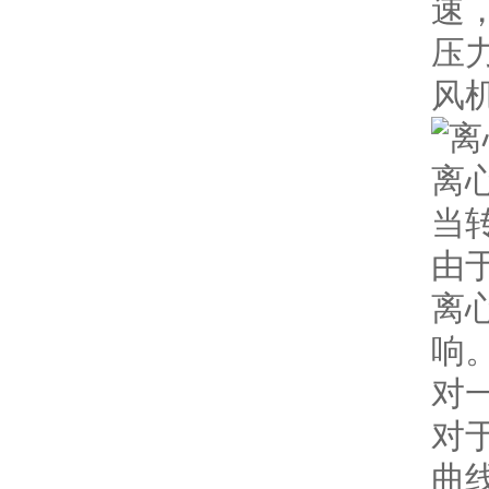
速
压
风
离
当
由
离
响
对
对
曲