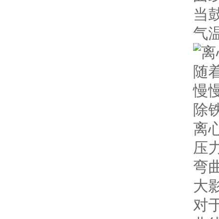
当
气
随
慢
除铁
离
压
弯
大
对