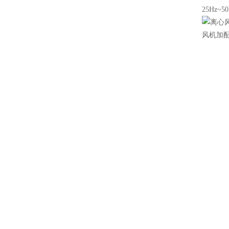
25Hz~5
风机加