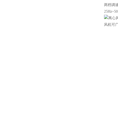
两档调
25Hz~5
风机可