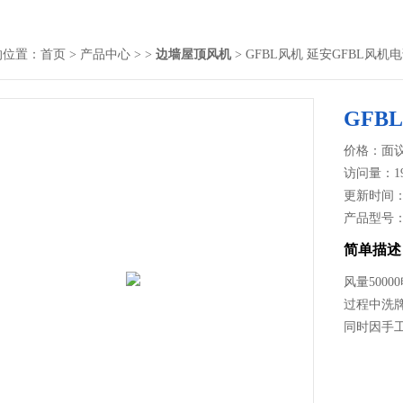
的位置：
首页
>
产品中心
> >
边墙屋顶风机
> GFBL风机 延安GFBL风机
GFB
价格：面
访问量：1
更新时间：20
产品型号
简单描述
风量500
过程中洗
同时因手