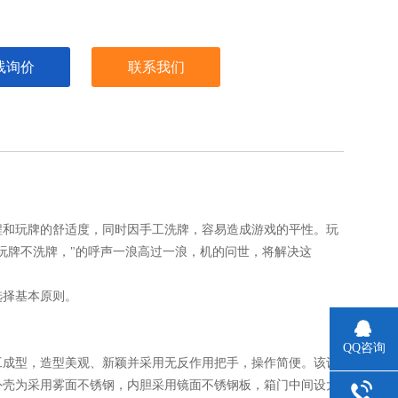
线询价
联系我们
程和玩牌的舒适度，同时因手工洗牌，容易造成游戏的平性。玩
玩牌不洗牌，"的呼声一浪高过一浪，机的问世，将解决这
选择基本原则。
QQ咨询
工成型，造型美观、新颖并采用无反作用把手，操作简便。该设
外壳为采用雾面不锈钢，内胆采用镜面不锈钢板，箱门中间设大