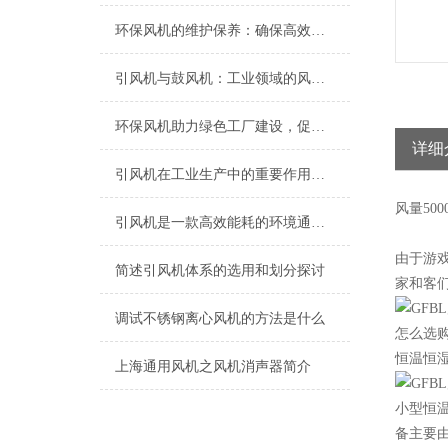
环保风机的维护保养：确保高效运行的关键
引风机与鼓风机：工业领域的风动双子星
环保风机助力绿色工厂建设，促进节能减排
详细
引风机在工业生产中的重要作用及发展趋势
风量
500
引风机是一款高效能耗的环境通风设备
由于游
简述引风机体系的选用和划分探讨
家和客
调试不锈钢离心风机的方法是什么
怎么选
恒温恒
上海​通用风机之风机消声器简介
小型恒
备主要