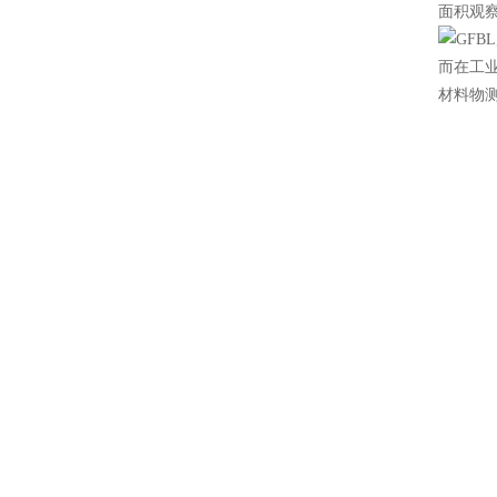
面积观
而在工
材料物