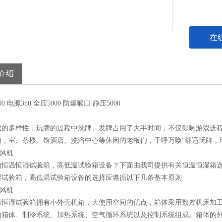
在
介绍
00
电源
380
全压
5000
防爆
喉口
静压
5000
戏的多样性，玩牌的过程中洗牌、发牌占用了大半时间，不仅影响游戏进
们，室、茶楼、馆酒店、洗浴中心等休闲的老板们，千呼万唤“舒适玩牌，
购恒温恒湿试验箱，高低温试验箱设备？下面由我司提供有关恒温恒湿箱
湿试验箱，高低温试验箱设备的选择应遵循以下几条基本原则
温恒湿试验箱拥有小外壳机箱，大使用空间的优点，箱体采用数控机床加
由箱体、制冷系统、加热系统、空气循环系统以及控制系统组成。箱体的