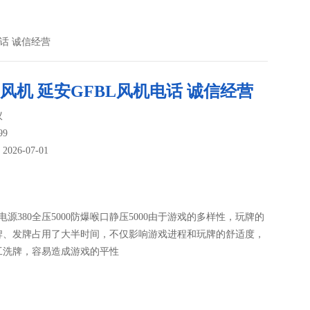
电话 诚信经营
L风机 延安GFBL风机电话 诚信经营
议
99
26-07-01
：
00电源380全压5000防爆喉口静压5000由于游戏的多样性，玩牌的
牌、发牌占用了大半时间，不仅影响游戏进程和玩牌的舒适度，
工洗牌，容易造成游戏的平性