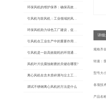
环保风机的维护保养：确保高效运行的关键
引风机与鼓风机：工业领域的风动双子星
环保风机助力绿色工厂建设，促进节能减排
详细
引风机在工业生产中的重要作用及发展趋势
规格
齐
引风机是一款高效能耗的环境通风设备
转速：变
风机叶片抗腐蚀耐磨的关键在哪里?
型号大小
离心风机在含木质碎屑与尘土工况下的高效应用解析
各项技
调试不锈钢离心风机的方法是什么
产品名称：G