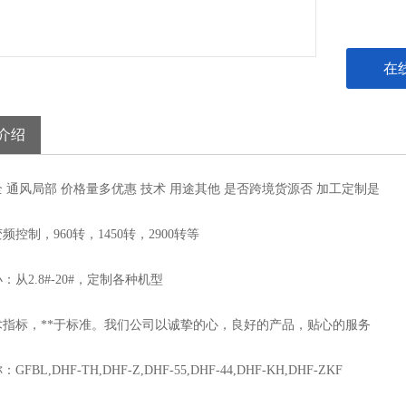
在
介绍
全
通风
局部
价格
量多优惠
技术
用途
其他
是否跨境货源
否
加工定制
是
频控制，960转，1450转，2900转等
：从2.8#-20#，定制各种机型
术指标，**于标准。我们公司以诚挚的心，良好的产品，贴心的服务
FBL,DHF-TH,DHF-Z,DHF-55,DHF-44,DHF-KH,DHF-ZKF