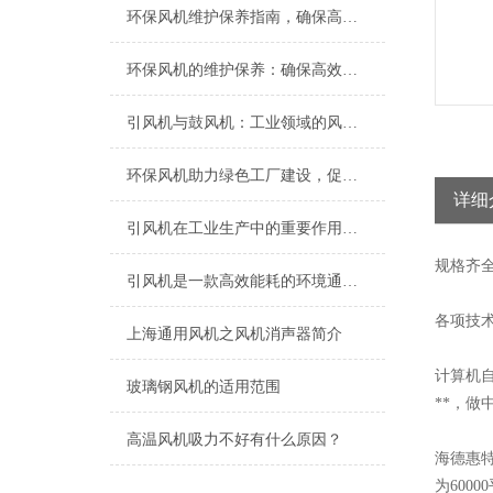
环保风机维护保养指南，确保高效稳定运行
环保风机的维护保养：确保高效运行的关键
引风机与鼓风机：工业领域的风动双子星
环保风机助力绿色工厂建设，促进节能减排
详细
引风机在工业生产中的重要作用及发展趋势
规格
齐
引风机是一款高效能耗的环境通风设备
各项技
上海​通用风机之风机消声器简介
计算机
玻璃钢风机的适用范围
**，做
高温风机吸力不好有什么原因？
海德惠
为6000