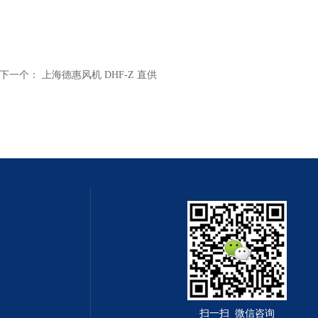
下一个：
上海德惠风机 DHF-Z 直供
扫一扫 微信咨询