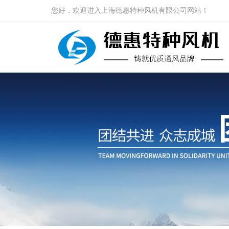
您好，欢迎进入上海德惠特种风机有限公司网站！