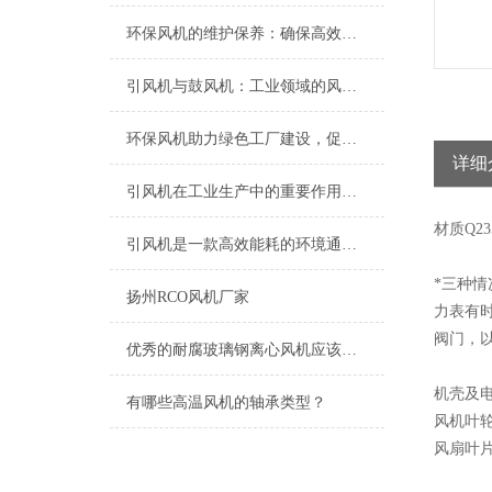
环保风机的维护保养：确保高效运行的关键
引风机与鼓风机：工业领域的风动双子星
环保风机助力绿色工厂建设，促进节能减排
详细
引风机在工业生产中的重要作用及发展趋势
材质
Q23
引风机是一款高效能耗的环境通风设备
*三种
扬州RCO风机厂家
力表有
阀门，
优秀的耐腐玻璃钢离心风机应该具备以下特点
机壳及
有哪些高温风机的轴承类型？
风机叶
风扇叶