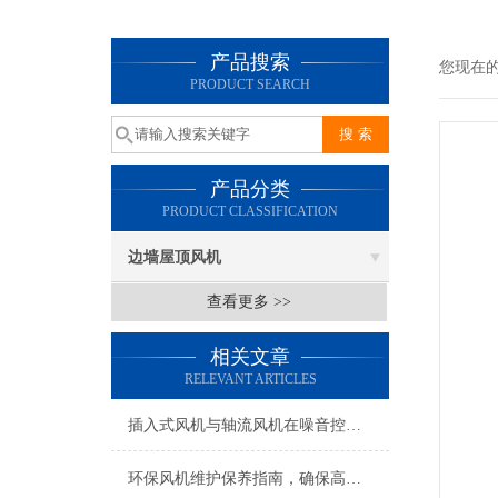
产品搜索
您现在
PRODUCT SEARCH
产品分类
PRODUCT CLASSIFICATION
边墙屋顶风机
查看更多 >>
相关文章
RELEVANT ARTICLES
插入式风机与轴流风机在噪音控制上有何差异？
环保风机维护保养指南，确保高效稳定运行