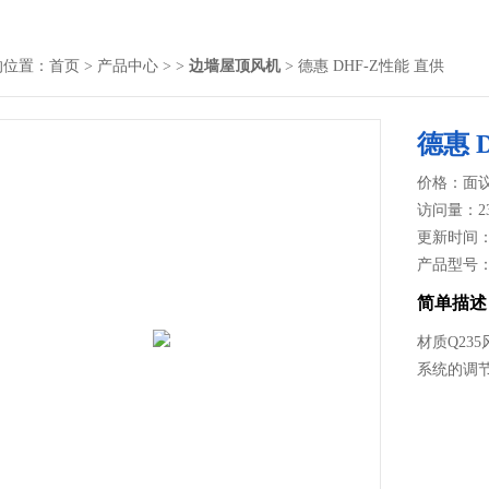
的位置：
首页
>
产品中心
> >
边墙屋顶风机
> 德惠 DHF-Z性能 直供
德惠 
价格：面
访问量：2
更新时间：20
产品型号
简单描述
材质Q23
系统的调