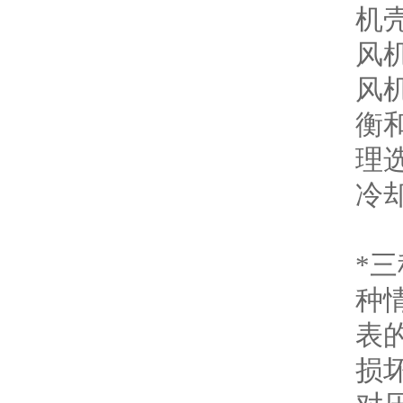
机
风
风
衡
理
冷
*
种
表
损