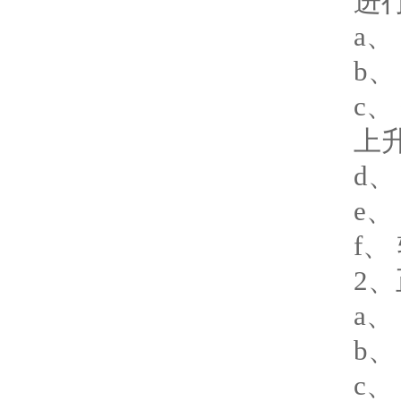
进
a
b
c
上
d
e
f
2
a
b、
c