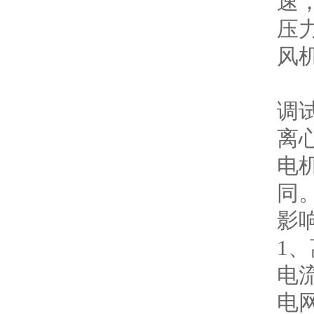
速
压
风
调
离
电
同
影
1
电
电