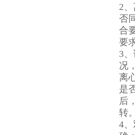
2
否
合
要
3
况
离
是
后
转
4