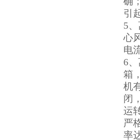
确
引
5
心
电
6
箱
机
闭
运
严
率