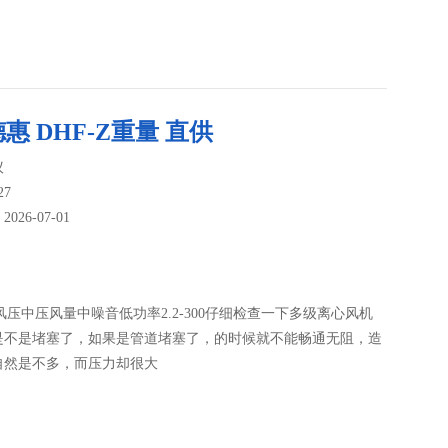
惠 DHF-Z重量 直供
议
27
26-07-01
：
5风压中压风量中噪音低功率2.2-300仔细检查一下多级离心风机
是不是堵塞了，如果是管道堵塞了，的时候就不能畅通无阻，造
自然是不多，而压力却很大