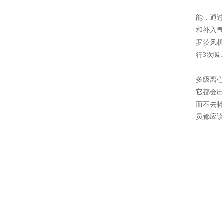
能，通
和补入
罗茨风
行3次
多级离
它都会
而不去
员都应