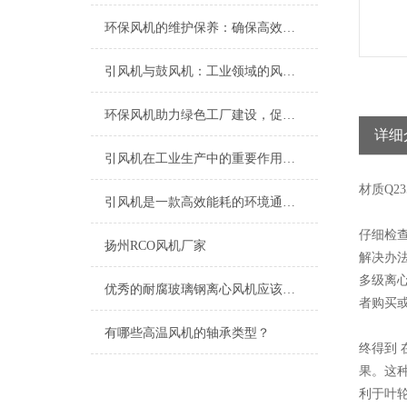
环保风机的维护保养：确保高效运行的关键
引风机与鼓风机：工业领域的风动双子星
环保风机助力绿色工厂建设，促进节能减排
详细
引风机在工业生产中的重要作用及发展趋势
材质
Q23
引风机是一款高效能耗的环境通风设备
仔细检
扬州RCO风机厂家
解决办
多级离
优秀的耐腐玻璃钢离心风机应该具备以下特点
者购买
有哪些高温风机的轴承类型？
终得到
果。这
利于叶