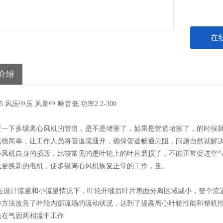
在
介绍
5
风压
中压
风量
中
噪音
低
功率
2.2-300
查一下多级离心风机的管道，是不是堵塞了，如果是管道堵塞了，的时候
法很简单，让工作人员将管道疏通开，确保管道畅通无阻，问题自然就解
心风机自身的损毁，比较常见的是叶轮上的叶片磨损了，不能正常促进空
或更换新的电机，使多级离心风机恢复正常的工作，量。
 在设计流量和小流量情况下，叶轮开缝后叶片表面分离区域减小，整个流
种方法改善了叶轮内部流场的流动状况，达到了提高离心叶轮性能和整机
轮在气固两相流中工作