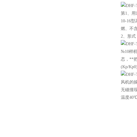
第1、用
10-1
燃、不含
2、形式
№10
态，**
(Kp/Kp
风机的
无碰撞
温度40