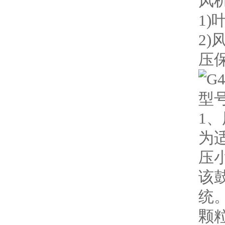
风
1
2
压
型号
1
为
压
该
统
颗粒