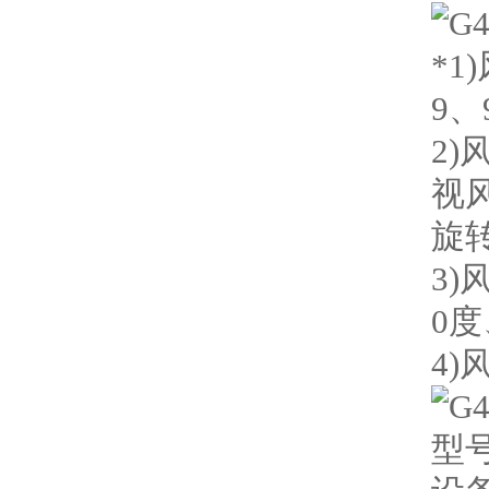
*1
9、
2
视
旋
3
0度
4
型