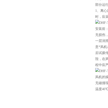
部分运
1、离
时，应
安装前
无损伤
一层润
意*风
后试拨
毁，在
程中应
风机的
无碰撞
温度40