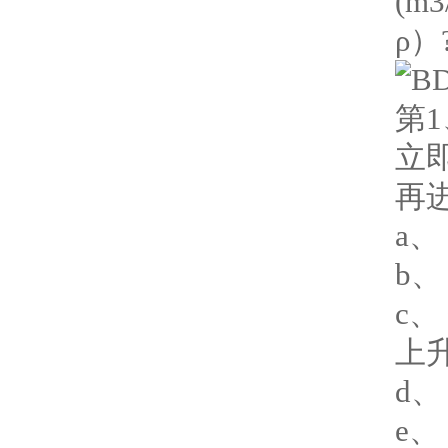
(m3
ρ）
第
立
再
a
b
c
上
d
e