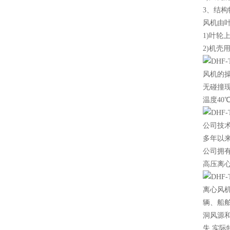
3、结构
风机由
1)叶轮
2)机壳
风机的
无碰撞
温度40
公司技
多年以
公司拥
高压离
离心风
辆、船
洞风源
失,实