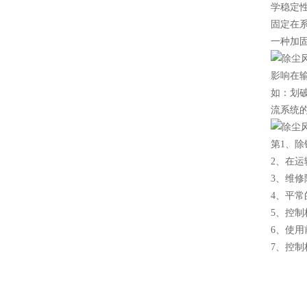
学稳定
固定在
一种加
影响在
如：划破
流系统的
第1、
2、在
3、维修
4、平
5、控
6、使
7、控