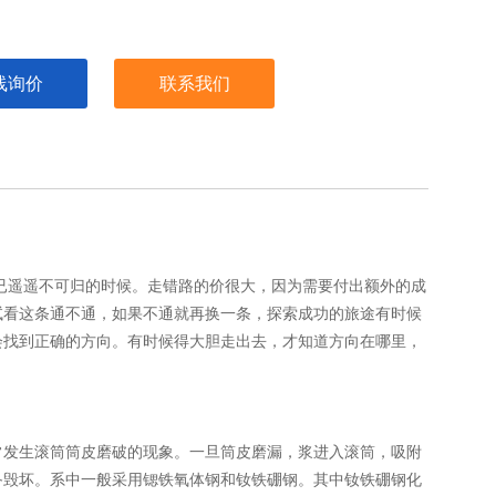
线询价
联系我们
已遥遥不可归的时候。走错路的价很大，因为需要付出额外的成
试看这条通不通，如果不通就再换一条，探索成功的旅途有时候
会找到正确的方向。有时候得大胆走出去，才知道方向在哪里，
常发生滚筒筒皮磨破的现象。一旦筒皮磨漏，浆进入滚筒，吸附
备毁坏。系中一般采用锶铁氧体钢和钕铁硼钢。其中钕铁硼钢化