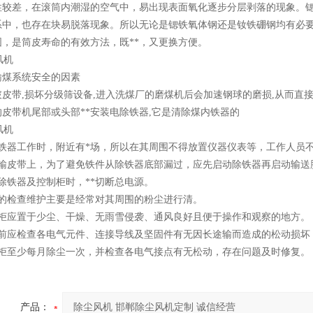
性较差，在滚筒内潮湿的空气中，易出现表面氧化逐步分层剥落的现象。
系中，也存在块易脱落现象。所以无论是锶铁氧体钢还是钕铁硼钢均有必
固，是筒皮寿命的有效方法，既**，又更换方便。
输煤系统安全的因素
皮带,损坏分级筛设备,进入洗煤厂的磨煤机后会加速钢球的磨损,从而直接
皮带机尾部或头部**安装电除铁器,它是清除煤内铁器的
除铁器工作时，附近有*场，所以在其周围不得放置仪器仪表等，工作人员
运输皮带上，为了避免铁件从除铁器底部漏过，应先启动除铁器再启动输送
除铁器及控制柜时，**切断总电源。
常的检查维护主要是经常对其周围的粉尘进行清。
制柜应置于少尘、干燥、无雨雪侵袭、通风良好且便于操作和观察的地方。
用前应检查各电气元件、连接导线及坚固件有无因长途输而造成的松动损坏
制柜至少每月除尘一次，并检查各电气接点有无松动，存在问题及时修复。
产品：