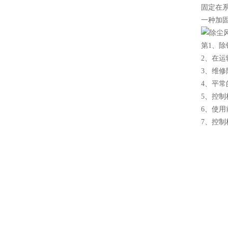
固定在
一种加
第1、
2、在
3、维修
4、平
5、控
6、使
7、控