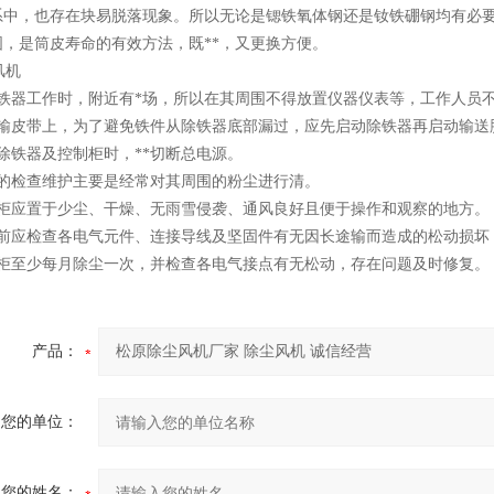
系中，也存在块易脱落现象。所以无论是锶铁氧体钢还是钕铁硼钢均有必
固，是筒皮寿命的有效方法，既**，又更换方便。
除铁器工作时，附近有*场，所以在其周围不得放置仪器仪表等，工作人员
运输皮带上，为了避免铁件从除铁器底部漏过，应先启动除铁器再启动输送
除铁器及控制柜时，**切断总电源。
常的检查维护主要是经常对其周围的粉尘进行清。
制柜应置于少尘、干燥、无雨雪侵袭、通风良好且便于操作和观察的地方。
用前应检查各电气元件、连接导线及坚固件有无因长途输而造成的松动损坏
制柜至少每月除尘一次，并检查各电气接点有无松动，存在问题及时修复。
产品：
您的单位：
您的姓名：