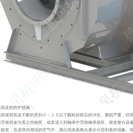
器筒皮的防护措施：
器的滚筒筒皮不断的受到０～１５以下颗粒状铁石的冲击，磨损严重，经
面导致筒皮与系之间抱死，或浆进入到轴承中导致轴承损坏，致使整台设
性较差，在滚筒内潮湿的空气中，易出现表面氧化逐步分层剥落的现象。