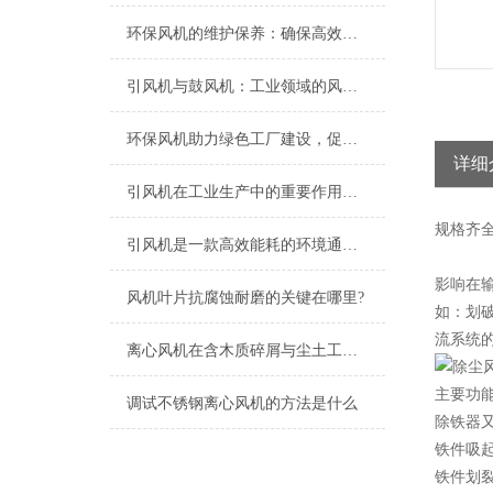
环保风机的维护保养：确保高效运行的关键
引风机与鼓风机：工业领域的风动双子星
环保风机助力绿色工厂建设，促进节能减排
详细
引风机在工业生产中的重要作用及发展趋势
规格
齐
引风机是一款高效能耗的环境通风设备
影响在
风机叶片抗腐蚀耐磨的关键在哪里?
如：划破
流系统的
离心风机在含木质碎屑与尘土工况下的高效应用解析
主要功
调试不锈钢离心风机的方法是什么
除铁器
铁件吸起
铁件划