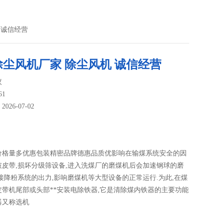
 诚信经营
除尘风机厂家 除尘风机 诚信经营
议
61
26-07-02
：
价格量多优惠包装精密品牌德惠品质优影响在输煤系统安全的因
破皮带,损坏分级筛设备,进入洗煤厂的磨煤机后会加速钢球的磨
接降粉系统的出力,影响磨煤机等大型设备的正常运行.为此,在煤
皮带机尾部或头部**安装电除铁器,它是清除煤内铁器的主要功能
器又称选机