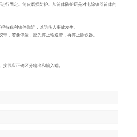
要进行固定。筒皮磨损防护。加筒体防护层是对电除铁器筒体的
不得持税利铁件靠近，以防伤人事故发生。
胶带，若要停运，应先停止输送带，再停止除铁器。
，接线应正确区分输出和输入端。