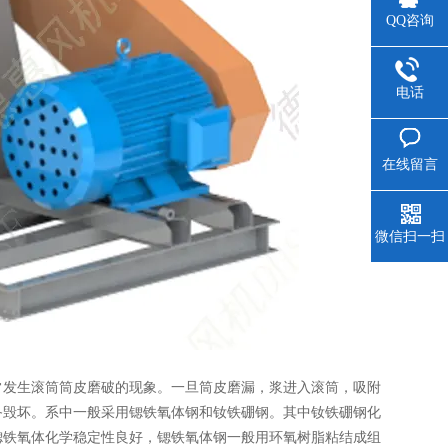
QQ咨询
电话
在线留言
微信扫一扫
常发生滚筒筒皮磨破的现象。一旦筒皮磨漏，浆进入滚筒，吸附
备毁坏。系中一般采用锶铁氧体钢和钕铁硼钢。其中钕铁硼钢化
锶铁氧体化学稳定性良好，锶铁氧体钢一般用环氧树脂粘结成组