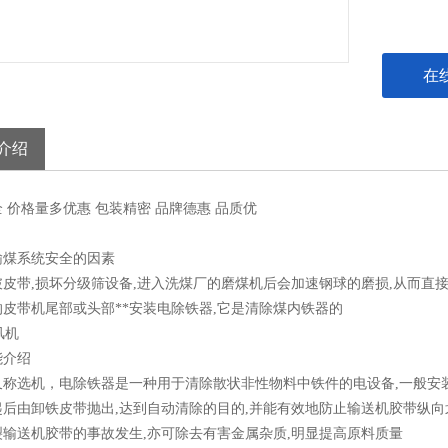
在
介绍
全
价格
量多优惠
包装
精密
品牌
德惠
品质
优
输煤系统安全的因素
皮带,损坏分级筛设备,进入洗煤厂的磨煤机后会加速钢球的磨损,从而直接
皮带机尾部或头部**安装电除铁器,它是清除煤内铁器的
能介绍
又称选机，电除铁器是一种用于清除散状非性物料中铁件的电设备,一般安
后由卸铁皮带抛出,达到自动清除的目的,并能有效地防止输送机胶带纵向划
裂输送机胶带的事故发生,亦可除去有害金属杂质,明显提高原料质量